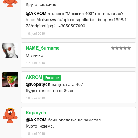
Круто, спасибо!
@AKROM
а такого "Москвич 408" нет в планах?:
https://tolknews.ru/uploads/galleries_images/1698/11
78/original.jpg?_=3650597990
16. juni 2019
NAME_Surname
Отлично
17. juni 2019
AKROM
Forfatter
@Kopatych
ващета эта 407
будет только не сейчас
18. juni 2019
Kopatych
@AKROM
блин опечатка не заметил.
Курто, ждемс.
18. juni 2019