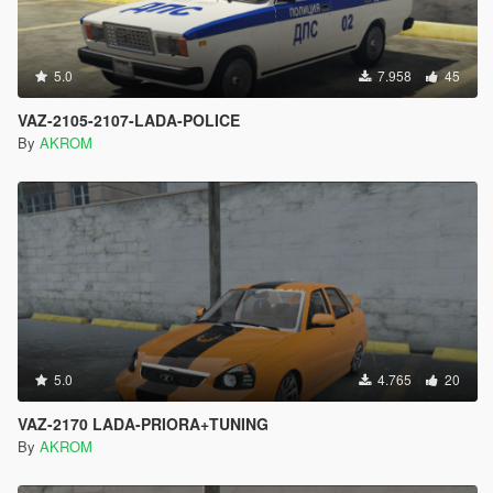
5.0
7.958
45
VAZ-2105-2107-LADA-POLICE
By
AKROM
5.0
4.765
20
VAZ-2170 LADA-PRIORA+TUNING
By
AKROM