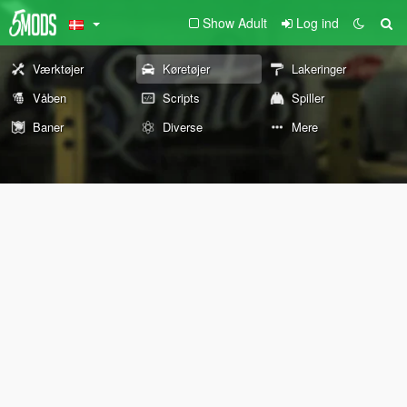
Show Adult
Log ind
Værktøjer
Køretøjer
Lakeringer
Våben
Scripts
Spiller
Baner
Diverse
Mere