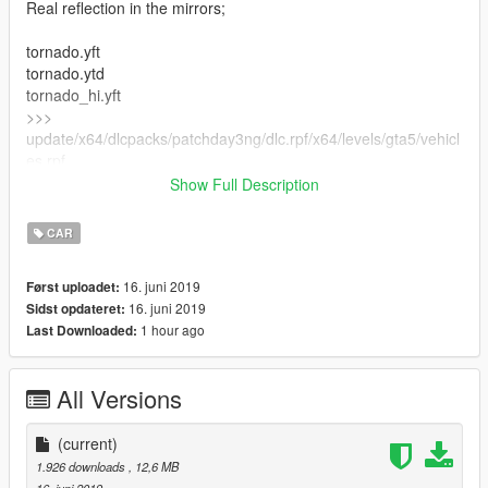
Real reflection in the mirrors;
tornado.yft
tornado.ytd
tornado_hi.yft
>>>
update/x64/dlcpacks/patchday3ng/dlc.rpf/x64/levels/gta5/vehicl
es.rpf
Show Full Description
tornado_mods.rpf
>>> x64i.rpf/levels/gta5/vehiclemods
CAR
handling.meta
16. juni 2019
Først uploadet:
>>> x64w.rpf/dlcpacks/mpbusiness/dlc.rpf/common/data
16. juni 2019
Sidst opdateret:
1 hour ago
Last Downloaded:
All Versions
(current)
1.926 downloads
, 12,6 MB
16. juni 2019