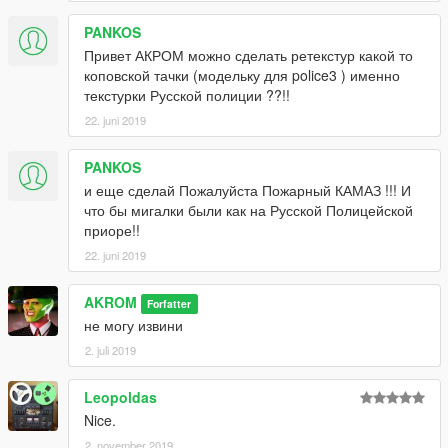
PANKOS
Привет АКРОМ можно сделать ретекстур какой то
коповской тачки (модельку для police3 ) именно
текстурки Русской полиции ??!!
22. juni 2019
PANKOS
и еще сделай Пожалуйста Пожарный КАМАЗ !!! И
что бы мигалки были как на Русской Полицейской
приоре!!
22. juni 2019
AKROM
Forfatter
не могу извини
2. juli 2019
Leopoldas
Nice.
2. november 2019