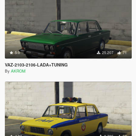
5.0
25.207
71
VAZ-2103-2106-LADA+TUNING
By
AKROM