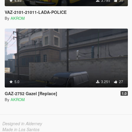
4.93
3.795
30
VAZ-2101-21011-LADA-POLICE
By
AKROM
5.0
3.251
27
GAZ-2752 Gazel [Replace]
1.0
By
AKROM
Designed in Alderney
Made in Los Santos