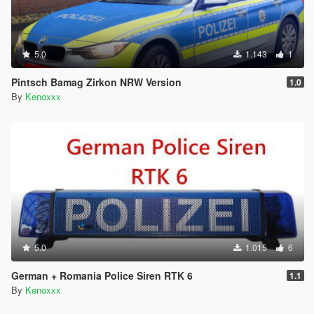
5.0
1.143
1
Pintsch Bamag Zirkon NRW Version
1.0
By
Kenoxxx
5.0
1.015
6
German + Romania Police Siren RTK 6
1.1
By
Kenoxxx