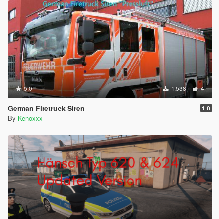
5.0
1.538
4
German Firetruck Siren
1.0
By
Kenoxxx