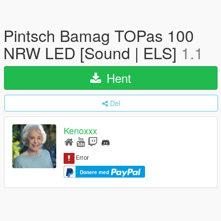
Pintsch Bamag TOPas 100
NRW LED [Sound | ELS]
1.1
Hent
Del
Kenoxxx
Donere med