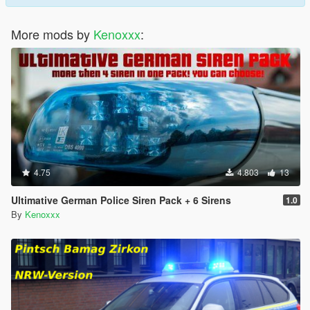
More mods by
Kenoxxx
:
4.75
4.803
13
Ultimative German Police Siren Pack + 6 Sirens
1.0
By
Kenoxxx