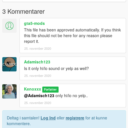
Sollte das herauskommen, dass die Nutzung ohne Lizenz
3 Kommentarer
geschieht, muss mit Konsequenzen rechnen.
gta5-mods
=== Changelog ===
This file has been approved automatically. If you think
V 1.0
this file should not be here for any reason please
- Stadtsignal / City Siren
report it.
V 1.1
- Stadtsignal / City Siren
25. november 2020
- Landsignal / Country Siren
Adamisch123
Is it only hi/lo sound or yelp as well?
25. november 2020
Kenoxxx
Forfatter
@Adamisch123
only hi/lo no yelp..
25. november 2020
Deltag i samtalen!
Log Ind
eller
registrere
for at kunne
kommentere.