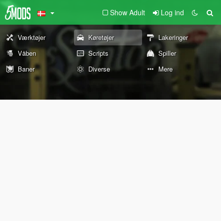
Show Adult
Log ind
Værktøjer
Køretøjer
Lakeringer
Våben
Scripts
Spiller
Baner
Diverse
Mere