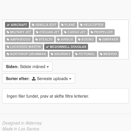
AIRCRAFT
VANILLA EDIT
PLANE
HELICOPTER
MILITARY JET
CIVILIAN JET
CARGO JET
PROPELLER
AMPHIBIOUS
STEALTH
AIRBUS
BOEING
EMBRAER
LOCKHEED MARTIN
MCDONNELL DOUGLAS
NORTHROP GRUMMAN
SIKORSKY
FICTIONAL
MENYOO
Siden:
Sidste måned
Sorter efter:
Seneste uploads
Ingen filer fundet, prøv at skifte filtre kriterier.
Designed in Alderney
Made in Los Santos