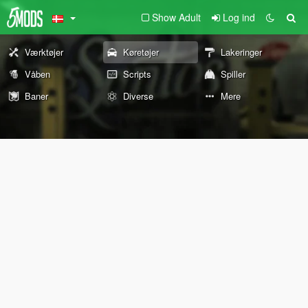
Show Adult
Log ind
Værktøjer
Køretøjer
Lakeringer
Våben
Scripts
Spiller
Baner
Diverse
Mere