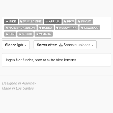
BIKE
VANILLA EDIT
APRILIA
BMW
DUCATI
HARLEY DAVIDSON
HONDA
HUSQVARNA
KAWASAKI
KTM
SUZUKI
YAMAHA
Siden:
Igår
Sorter efter:
Seneste uploads
Ingen filer fundet, prøv at skifte filtre kriterier.
Designed in Alderney
Made in Los Santos