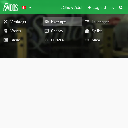
Show Adult
Log ind
Værktøjer
Køretøjer
Lakeringer
Våben
Scripts
Spiller
Baner
Diverse
Mere