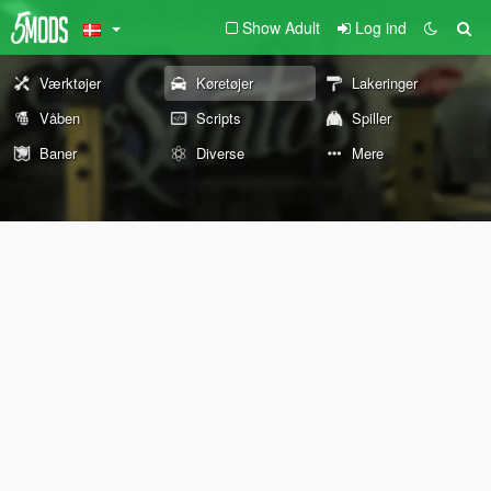
Show Adult
Log ind
Værktøjer
Køretøjer
Lakeringer
Våben
Scripts
Spiller
Baner
Diverse
Mere