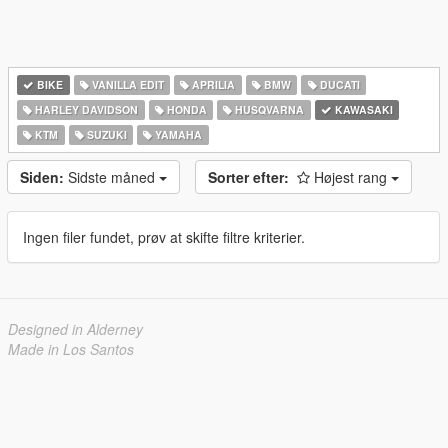
BIKE
VANILLA EDIT
APRILIA
BMW
DUCATI
HARLEY DAVIDSON
HONDA
HUSQVARNA
KAWASAKI
KTM
SUZUKI
YAMAHA
Siden:
Sidste måned
Sorter efter:
Højest rang
Ingen filer fundet, prøv at skifte filtre kriterier.
Designed in Alderney
Made in Los Santos