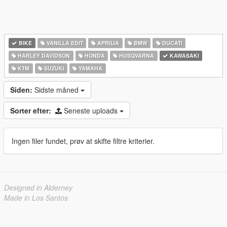
BIKE
VANILLA EDIT
APRILIA
BMW
DUCATI
HARLEY DAVIDSON
HONDA
HUSQVARNA
KAWASAKI
KTM
SUZUKI
YAMAHA
Siden:
Sidste måned
Sorter efter:
Seneste uploads
Ingen filer fundet, prøv at skifte filtre kriterier.
Designed in Alderney
Made in Los Santos