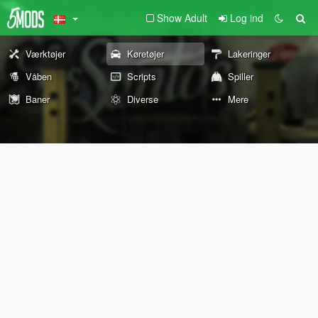
Show Adult
Log ind
Værktøjer
Køretøjer
Lakeringer
Våben
Scripts
Spiller
Baner
Diverse
Mere