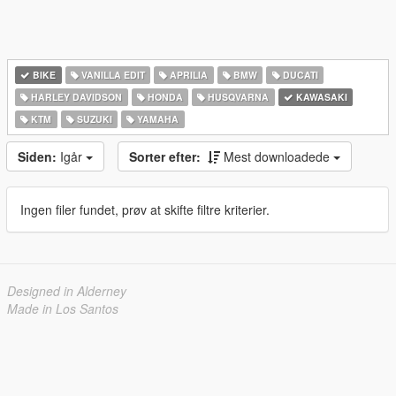
BIKE
VANILLA EDIT
APRILIA
BMW
DUCATI
HARLEY DAVIDSON
HONDA
HUSQVARNA
KAWASAKI
KTM
SUZUKI
YAMAHA
Siden:
Igår
Sorter efter:
Mest downloadede
Ingen filer fundet, prøv at skifte filtre kriterier.
Designed in Alderney
Made in Los Santos