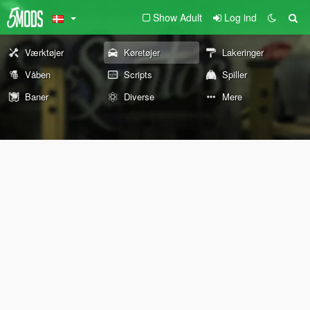
Show Adult
Log ind
Værktøjer
Køretøjer
Lakeringer
Våben
Scripts
Spiller
Baner
Diverse
Mere