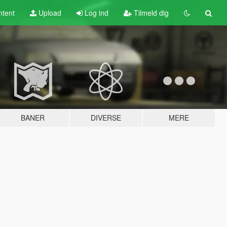
tent
Upload
Log ind
Tilmeld dig
BANER
DIVERSE
MERE