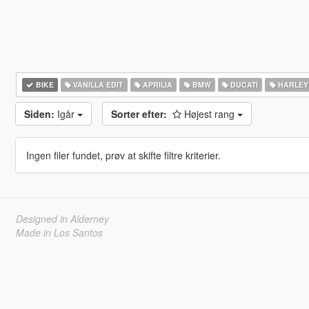
BIKE
VANILLA EDIT
APRILIA
BMW
DUCATI
HARLEY
Siden:
Igår
Sorter efter:
Højest rang
Ingen filer fundet, prøv at skifte filtre kriterier.
Designed in Alderney
Made in Los Santos