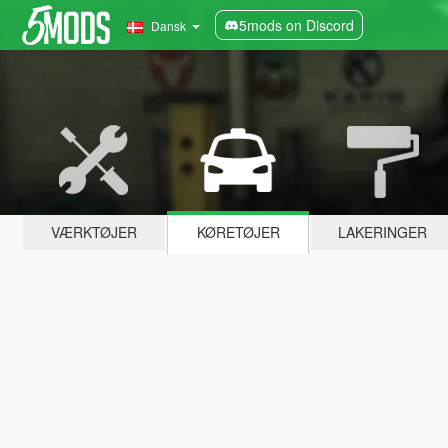
5mods on Discord
Dansk
VÆRKTØJER
KØRETØJER
LAKERINGER