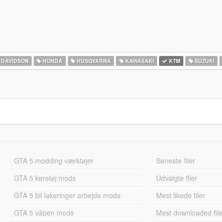
 DAVIDSON
HONDA
HUSQVARNA
KAWASAKI
KTM
SUZUKI
GTA 5 modding værktøjer
Seneste filer
GTA 5 køretøj mods
Udvalgte filer
GTA 5 bil lakeringer arbejde mods
Mest likede filer
GTA 5 våben mods
Mest downloaded file