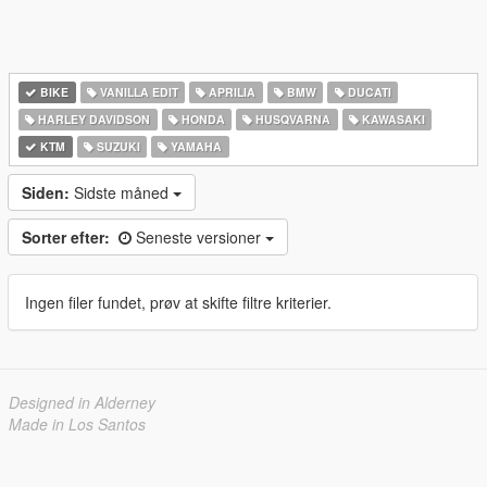
BIKE
VANILLA EDIT
APRILIA
BMW
DUCATI
HARLEY DAVIDSON
HONDA
HUSQVARNA
KAWASAKI
KTM
SUZUKI
YAMAHA
Siden:
Sidste måned
Sorter efter:
Seneste versioner
Ingen filer fundet, prøv at skifte filtre kriterier.
Designed in Alderney
Made in Los Santos