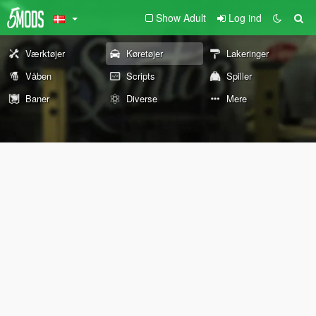
Show Adult
Log ind
Værktøjer
Køretøjer
Lakeringer
Våben
Scripts
Spiller
Baner
Diverse
Mere