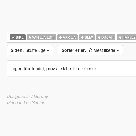
BIKE
VANILLA EDIT
APRILIA
BMW
DUCATI
HARLEY
Siden:
Sidste uge
Sorter efter:
Mest likede
Ingen filer fundet, prøv at skifte filtre kriterier.
Designed in Alderney
Made in Los Santos