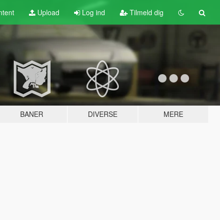
tent
Upload
Log ind
Tilmeld dig
BANER
DIVERSE
MERE