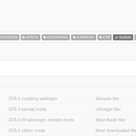
 DAVIDSON
HONDA
HUSQVARNA
KAWASAKI
KTM
SUZUKI
GTA 5 modding værktøjer
Seneste filer
GTA 5 køretøj mods
Udvalgte filer
GTA 5 bil lakeringer arbejde mods
Mest likede filer
GTA 5 våben mods
Mest downloaded file