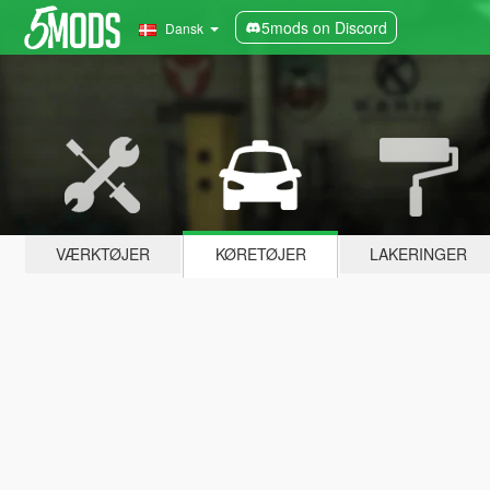
5mods on Discord
Dansk
VÆRKTØJER
KØRETØJER
LAKERINGER