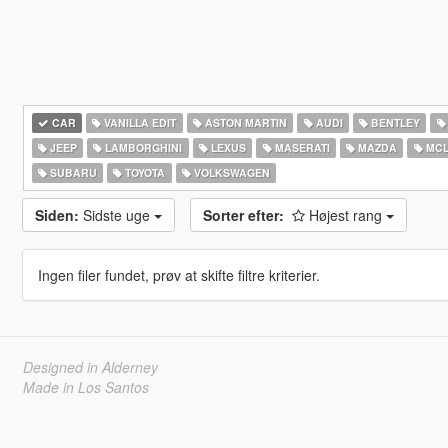
CAR
VANILLA EDIT
ASTON MARTIN
AUDI
BENTLEY
JEEP
LAMBORGHINI
LEXUS
MASERATI
MAZDA
MCL
SUBARU
TOYOTA
VOLKSWAGEN
Siden:
Sidste uge
Sorter efter:
Højest rang
Ingen filer fundet, prøv at skifte filtre kriterier.
Designed in Alderney
Made in Los Santos