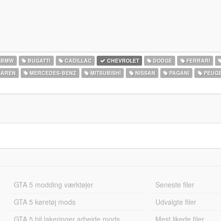
BMW
BUGATTI
CADILLAC
CHEVROLET
DODGE
FERRARI
AREN
MERCEDES-BENZ
MITSUBISHI
NISSAN
PAGANI
PEUG
GTA 5 modding værktøjer
Seneste filer
GTA 5 køretøj mods
Udvalgte filer
GTA 5 bil lakeringer arbejde mods
Mest likede filer