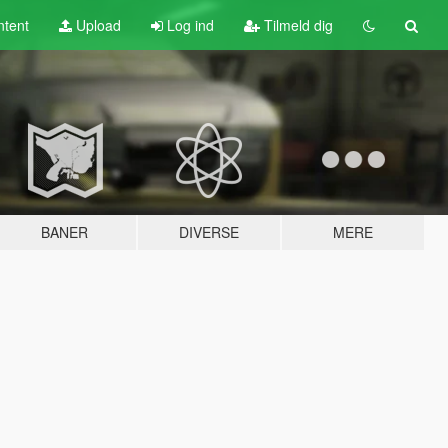
tent
Upload
Log ind
Tilmeld dig
BANER
DIVERSE
MERE