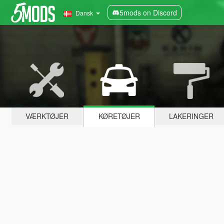
5mods on Discord
Dansk
VÆRKTØJER
KØRETØJER
LAKERINGER