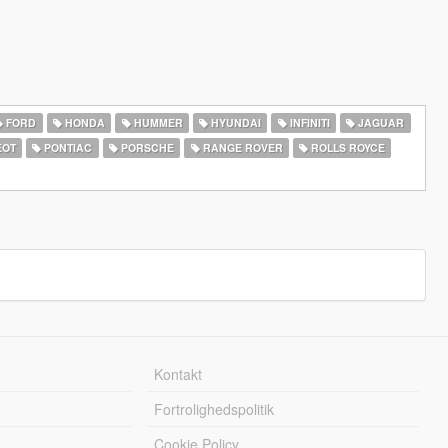
FORD
HONDA
HUMMER
HYUNDAI
INFINITI
JAGUAR
EOT
PONTIAC
PORSCHE
RANGE ROVER
ROLLS ROYCE
Kontakt
Fortrolighedspolitik
Cookie Policy