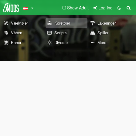
Show Adult
Log ind
Værktøjer
Køretøjer
Lakeringer
Våben
Scripts
Spiller
Baner
Diverse
Mere