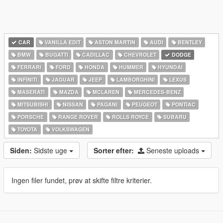
CAR
VANILLA EDIT
ASTON MARTIN
AUDI
BENTLEY
BMW
BUGATTI
CADILLAC
CHEVROLET
DODGE
FERRARI
FORD
HONDA
HUMMER
HYUNDAI
INFINITI
JAGUAR
JEEP
LAMBORGHINI
LEXUS
MASERATI
MAZDA
MCLAREN
MERCEDES-BENZ
MITSUBISHI
NISSAN
PAGANI
PEUGEOT
PONTIAC
PORSCHE
RANGE ROVER
ROLLS ROYCE
SUBARU
TOYOTA
VOLKSWAGEN
Siden:
Sidste uge
Sorter efter:
Seneste uploads
Ingen filer fundet, prøv at skifte filtre kriterier.