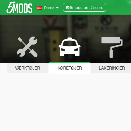
5mods on Discord
Dansk
VÆRKTØJER
KØRETØJER
LAKERINGER