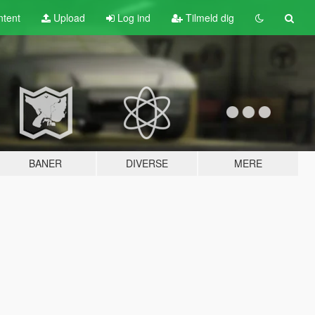
tent
Upload
Log ind
Tilmeld dig
BANER
DIVERSE
MERE