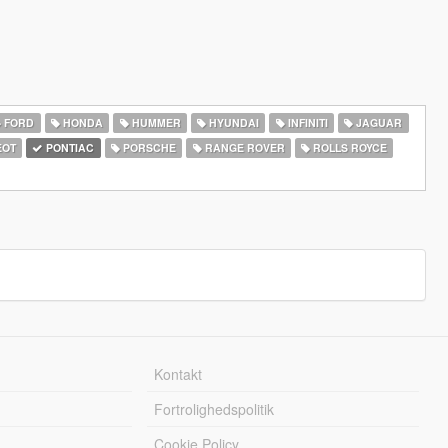
FORD
HONDA
HUMMER
HYUNDAI
INFINITI
JAGUAR
EOT
PONTIAC
PORSCHE
RANGE ROVER
ROLLS ROYCE
Kontakt
Fortrolighedspolitik
Cookie Policy