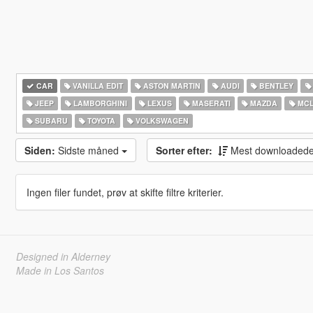
CAR
VANILLA EDIT
ASTON MARTIN
AUDI
BENTLEY
JEEP
LAMBORGHINI
LEXUS
MASERATI
MAZDA
MCL
SUBARU
TOYOTA
VOLKSWAGEN
Siden:
Sidste måned
Sorter efter:
Mest downloaded
Ingen filer fundet, prøv at skifte filtre kriterier.
Designed in Alderney
Made in Los Santos