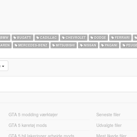
BMW
BUGATTI
CADILLAC
CHEVROLET
DODGE
FERRARI
AREN
MERCEDES-BENZ
MITSUBISHI
NISSAN
PAGANI
PEUG
e
GTA 5 modding værktøjer
Seneste filer
GTA 5 køretøj mods
Udvalgte filer
GTA 5 bil lakeringer arbejde mods
Mest likede filer