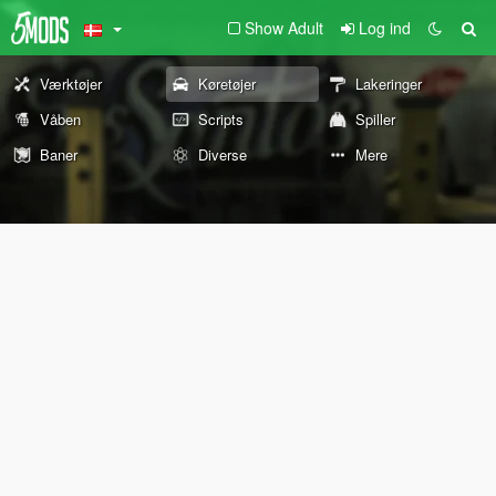
Show Adult
Log ind
Værktøjer
Køretøjer
Lakeringer
Våben
Scripts
Spiller
Baner
Diverse
Mere