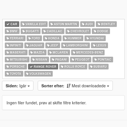
CAR
VANILLA EDIT
ASTON MARTIN
AUDI
BENTLEY
BMW
BUGATTI
CADILLAC
CHEVROLET
DODGE
FERRARI
FORD
HONDA
HUMMER
HYUNDAI
INFINITI
JAGUAR
JEEP
LAMBORGHINI
LEXUS
MASERATI
MAZDA
MCLAREN
MERCEDES-BENZ
MITSUBISHI
NISSAN
PAGANI
PEUGEOT
PONTIAC
PORSCHE
RANGE ROVER
ROLLS ROYCE
SUBARU
TOYOTA
VOLKSWAGEN
Siden:
Igår
Sorter efter:
Mest downloadede
Ingen filer fundet, prøv at skifte filtre kriterier.