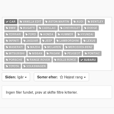
CAR
VANILLA EDIT
ASTON MARTIN
AUDI
BENTLEY
BMW
BUGATTI
CADILLAC
CHEVROLET
DODGE
FERRARI
FORD
HONDA
HUMMER
HYUNDAI
INFINITI
JAGUAR
JEEP
LAMBORGHINI
LEXUS
MASERATI
MAZDA
MCLAREN
MERCEDES-BENZ
MITSUBISHI
NISSAN
PAGANI
PEUGEOT
PONTIAC
PORSCHE
RANGE ROVER
ROLLS ROYCE
SUBARU
TOYOTA
VOLKSWAGEN
Siden:
Igår
Sorter efter:
Højest rang
Ingen filer fundet, prøv at skifte filtre kriterier.