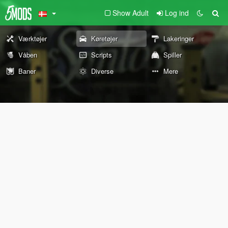
Show Adult
Log ind
Værktøjer
Køretøjer
Lakeringer
Våben
Scripts
Spiller
Baner
Diverse
Mere