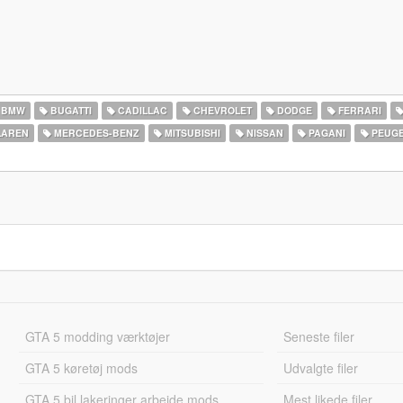
BMW
BUGATTI
CADILLAC
CHEVROLET
DODGE
FERRARI
AREN
MERCEDES-BENZ
MITSUBISHI
NISSAN
PAGANI
PEUG
GTA 5 modding værktøjer
Seneste filer
GTA 5 køretøj mods
Udvalgte filer
GTA 5 bil lakeringer arbejde mods
Mest likede filer