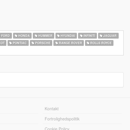
FORD
HONDA
HUMMER
HYUNDAI
INFINITI
JAGUAR
EOT
PONTIAC
PORSCHE
RANGE ROVER
ROLLS ROYCE
Kontakt
Fortrolighedspolitik
Cookie Policy