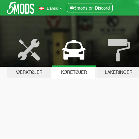
5mods on Discord
Dansk
VÆRKTØJER
KØRETØJER
LAKERINGER