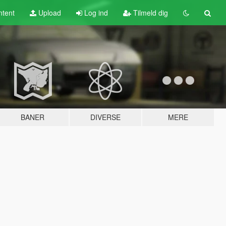
tent
Upload
Log ind
Tilmeld dig
BANER
DIVERSE
MERE