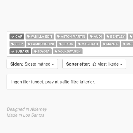
CAR
VANILLA EDIT
ASTON MARTIN
AUDI
BENTLEY
JEEP
LAMBORGHINI
LEXUS
MASERATI
MAZDA
MCL
SUBARU
TOYOTA
VOLKSWAGEN
Siden:
Sidste måned
Sorter efter:
Mest likede
Ingen filer fundet, prøv at skifte filtre kriterier.
Designed in Alderney
Made in Los Santos