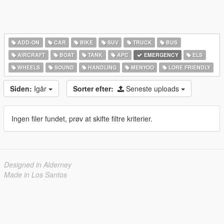
ADD-ON
CAR
BIKE
SUV
TRUCK
BUS
AIRCRAFT
BOAT
TANK
APC
EMERGENCY
ELS
WHEELS
SOUND
HANDLING
MENYOO
LORE FRIENDLY
Siden:
Igår
Sorter efter:
Seneste uploads
Ingen filer fundet, prøv at skifte filtre kriterier.
Designed in Alderney
Made in Los Santos