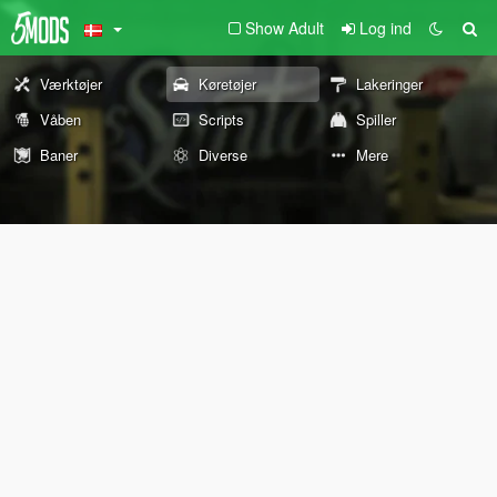
Show Adult
Log ind
Værktøjer
Køretøjer
Lakeringer
Våben
Scripts
Spiller
Baner
Diverse
Mere