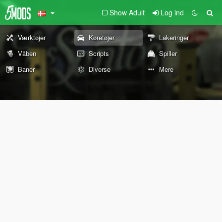
Show Adult
Log ind
Værktøjer
Køretøjer
Lakeringer
Våben
Scripts
Spiller
Baner
Diverse
Mere