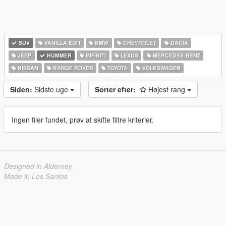
SUV
VANILLA EDIT
BMW
CHEVROLET
DACIA
JEEP
HUMMER
INFINITI
LEXUS
MERCEDES-BENZ
NISSAN
RANGE ROVER
TOYOTA
VOLKSWAGEN
Siden:
Sidste uge
Sorter efter:
Højest rang
Ingen filer fundet, prøv at skifte filtre kriterier.
Designed in Alderney
Made in Los Santos