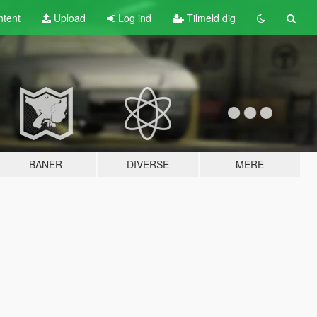
tent
Upload
Log ind
Tilmeld dig
BANER
DIVERSE
MERE