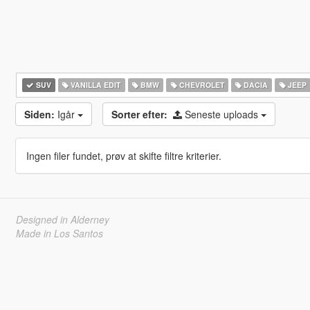
SUV
VANILLA EDIT
BMW
CHEVROLET
DACIA
JEEP
Siden:
Igår
Sorter efter:
Seneste uploads
Ingen filer fundet, prøv at skifte filtre kriterier.
Designed in Alderney
Made in Los Santos