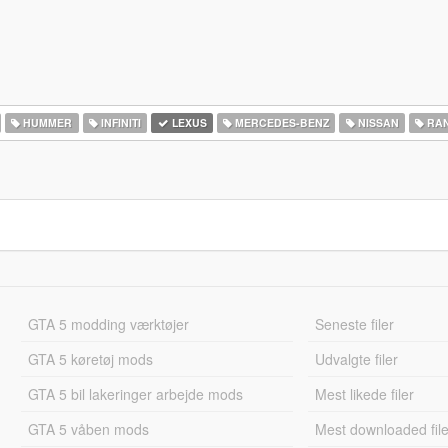
HUMMER
INFINITI
LEXUS
MERCEDES-BENZ
NISSAN
RAN
GTA 5 modding værktøjer
Seneste filer
GTA 5 køretøj mods
Udvalgte filer
GTA 5 bil lakeringer arbejde mods
Mest likede filer
GTA 5 våben mods
Mest downloaded file