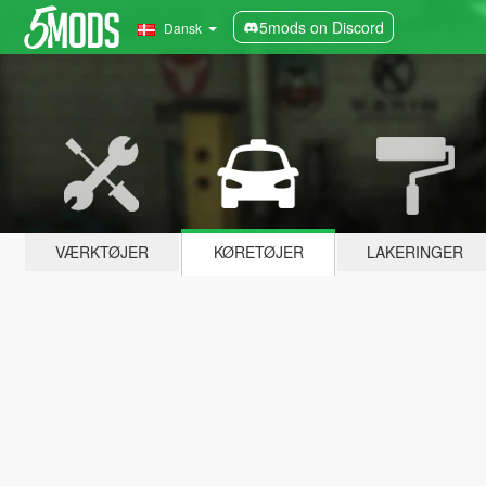
5mods on Discord
Dansk
VÆRKTØJER
KØRETØJER
LAKERINGER