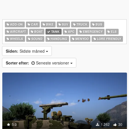
ADD-ON
CAR
BIKE
SUV
TRUCK
BUS
AIRCRAFT
BOAT
TANK
APC
EMERGENCY
ELS
WHEELS
SOUND
HANDLING
MENYOO
LORE FRIENDLY
Siden:
Sidste måned
Sorter efter:
Seneste versioner
5.0
1.262
30