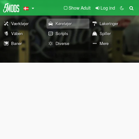
Show Adult
Log ind
Værktøjer
Køretøjer
Lakeringer
Våben
Scripts
Spiller
Baner
Diverse
Mere