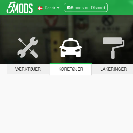
5mods on Discord
Dansk
VÆRKTØJER
KØRETØJER
LAKERINGER