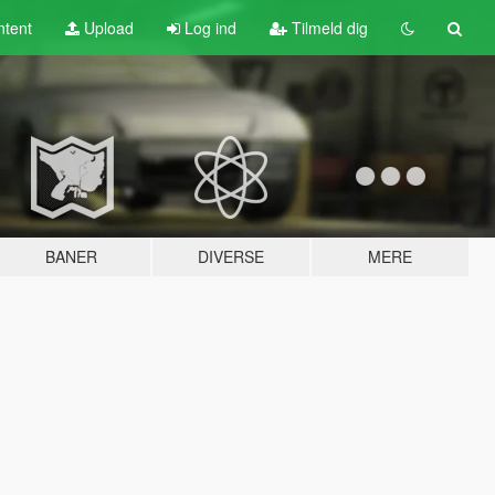
tent
Upload
Log ind
Tilmeld dig
BANER
DIVERSE
MERE