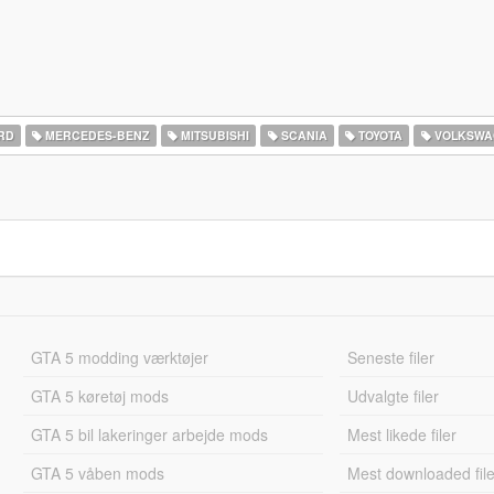
RD
MERCEDES-BENZ
MITSUBISHI
SCANIA
TOYOTA
VOLKSWA
GTA 5 modding værktøjer
Seneste filer
GTA 5 køretøj mods
Udvalgte filer
GTA 5 bil lakeringer arbejde mods
Mest likede filer
GTA 5 våben mods
Mest downloaded file