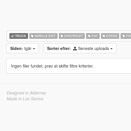
TRUCK
VANILLA EDIT
CHEVROLET
DAF
DODGE
FO
Siden:
Igår
Sorter efter:
Seneste uploads
Ingen filer fundet, prøv at skifte filtre kriterier.
Designed in Alderney
Made in Los Santos