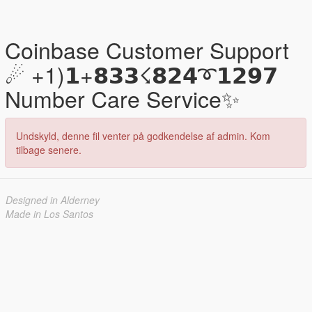
Coinbase Customer Support
☄ +1)𝟭+𝟴𝟯𝟯☇𝟴𝟮𝟰➰𝟭𝟮𝟵𝟳
Number Care Service✨
Undskyld, denne fil venter på godkendelse af admin. Kom
tilbage senere.
Designed in Alderney
Made in Los Santos