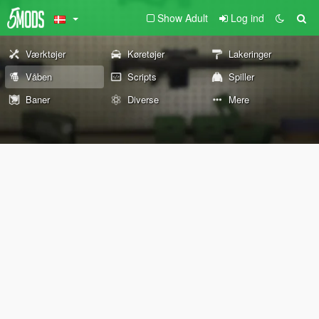
Show Adult
Log ind
Værktøjer
Køretøjer
Lakeringer
Våben
Scripts
Spiller
Baner
Diverse
Mere