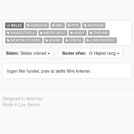
MELEE
HANDGUN
SMG
PDW
SHOTGUN
ASSAULT RIFLE
SNIPER RIFLE
HEAVY
THROWN
WEAPON TEXTURE
SOUND
CONFIG
LORE FRIENDLY
Siden:
Sidste måned
Sorter efter:
Højest rang
Ingen filer fundet, prøv at skifte filtre kriterier.
Designed in Alderney
Made in Los Santos