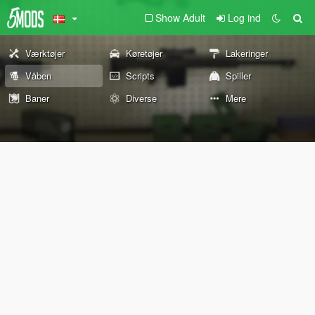
Show Adult
Log ind
Værktøjer
Køretøjer
Lakeringer
Våben
Scripts
Spiller
Baner
Diverse
Mere