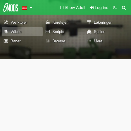
Show Adult
Log ind
Værktøjer
Køretøjer
Lakeringer
Våben
Scripts
Spiller
Baner
Diverse
Mere