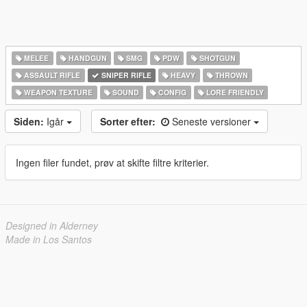
MELEE
HANDGUN
SMG
PDW
SHOTGUN
ASSAULT RIFLE
SNIPER RIFLE
HEAVY
THROWN
WEAPON TEXTURE
SOUND
CONFIG
LORE FRIENDLY
Siden:
Igår
Sorter efter:
Seneste versioner
Ingen filer fundet, prøv at skifte filtre kriterier.
Designed in Alderney
Made in Los Santos