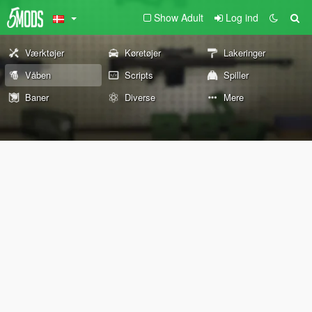
Show Adult
Log ind
Værktøjer
Køretøjer
Lakeringer
Våben
Scripts
Spiller
Baner
Diverse
Mere