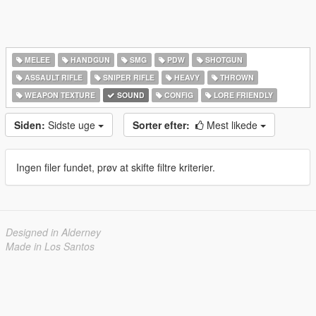
MELEE
HANDGUN
SMG
PDW
SHOTGUN
ASSAULT RIFLE
SNIPER RIFLE
HEAVY
THROWN
WEAPON TEXTURE
SOUND
CONFIG
LORE FRIENDLY
Siden:
Sidste uge
Sorter efter:
Mest likede
Ingen filer fundet, prøv at skifte filtre kriterier.
Designed in Alderney
Made in Los Santos