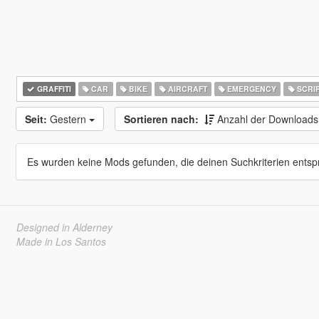
GRAFFITI
CAR
BIKE
AIRCRAFT
EMERGENCY
SCRI
Seit:
Gestern
Sortieren nach:
Anzahl der Download
Es wurden keine Mods gefunden, die deinen Suchkriterien entsp
Designed in Alderney
Made in Los Santos