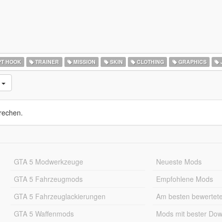
PT HOOK
TRAINER
MISSION
SKIN
CLOTHING
GRAPHICS
s
rechen.
GTA 5 Modwerkzeuge
Neueste Mods
GTA 5 Fahrzeugmods
Empfohlene Mods
GTA 5 Fahrzeuglackierungen
Am besten bewertet
GTA 5 Waffenmods
Mods mit bester Do