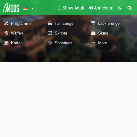
Show Adult
Anmelden
Programme
Fahrzeuge
Lackierungen
Waffen
Skripte
Skins
Karten
Sonstiges
More