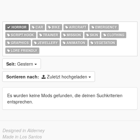
HORROR
CAR
BIKE
AIRCRAFT
EMERGENCY
SCRIPT HOOK
TRAINER
MISSION
SKIN
CLOTHING
GRAPHICS
JEWELLERY
ANIMATION
VEGETATION
LORE FRIENDLY
Seit:
Gestern
Sortieren nach:
Zuletzt hochgeladen
Es wurden keine Mods gefunden, die deinen Suchkriterien
entsprechen.
Designed in Alderney
Made in Los Santos