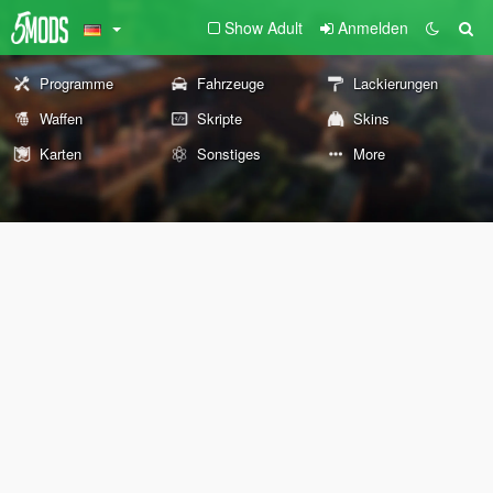
Show Adult
Anmelden
Programme
Fahrzeuge
Lackierungen
Waffen
Skripte
Skins
Karten
Sonstiges
More