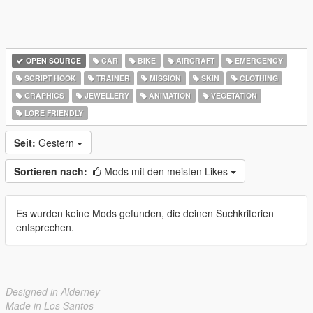
OPEN SOURCE
CAR
BIKE
AIRCRAFT
EMERGENCY
SCRIPT HOOK
TRAINER
MISSION
SKIN
CLOTHING
GRAPHICS
JEWELLERY
ANIMATION
VEGETATION
LORE FRIENDLY
Seit:
Gestern
Sortieren nach:
Mods mit den meisten Likes
Es wurden keine Mods gefunden, die deinen Suchkriterien
entsprechen.
Designed in Alderney
Made in Los Santos