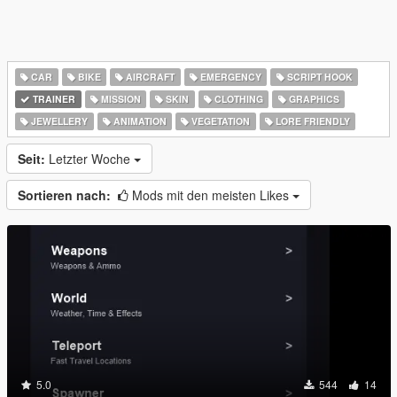
CAR
BIKE
AIRCRAFT
EMERGENCY
SCRIPT HOOK
TRAINER
MISSION
SKIN
CLOTHING
GRAPHICS
JEWELLERY
ANIMATION
VEGETATION
LORE FRIENDLY
Seit:
Letzter Woche
Sortieren nach:
Mods mit den meisten Likes
5.0
544
14