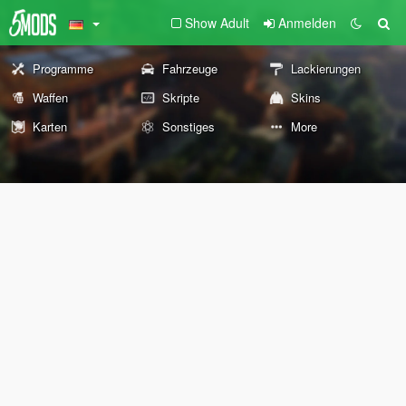
Show Adult
Anmelden
Programme
Fahrzeuge
Lackierungen
Waffen
Skripte
Skins
Karten
Sonstiges
More