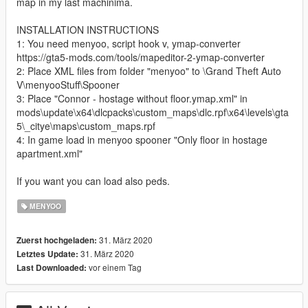
map in my last machinima.
INSTALLATION INSTRUCTIONS
1: You need menyoo, script hook v, ymap-converter
https://gta5-mods.com/tools/mapeditor-2-ymap-converter
2: Place XML files from folder "menyoo" to \Grand Theft Auto
V\menyooStuff\Spooner
3: Place "Connor - hostage without floor.ymap.xml" in
mods\update\x64\dlcpacks\custom_maps\dlc.rpf\x64\levels\gta
5\_citye\maps\custom_maps.rpf
4: In game load in menyoo spooner "Only floor in hostage
apartment.xml"
If you want you can load also peds.
MENYOO
31. März 2020
Zuerst hochgeladen:
31. März 2020
Letztes Update:
vor einem Tag
Last Downloaded: