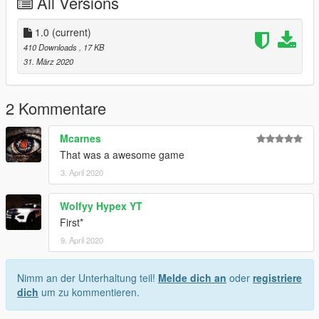
All Versions
1.0
(current)
410 Downloads
, 17 KB
31. März 2020
2 Kommentare
Mcarnes
That was a awesome game
3. April 2020
Wolfyy Hypex YT
First*
9. April 2020
Nimm an der Unterhaltung teil!
Melde dich an
oder
registriere
dich
um zu kommentieren.