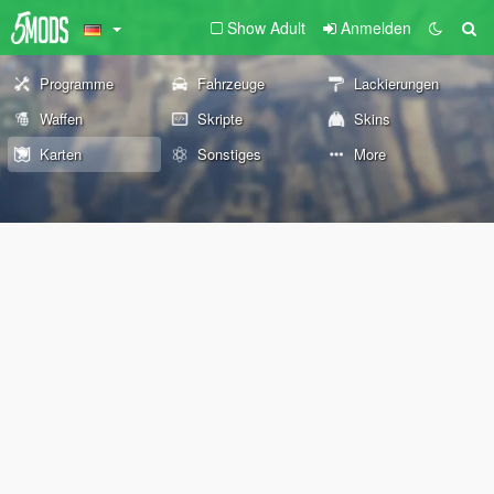
Show Adult
Anmelden
Programme
Fahrzeuge
Lackierungen
Waffen
Skripte
Skins
Karten
Sonstiges
More