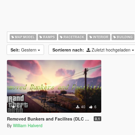
MAP MODEL
RAMPS
RACETRACK
INTERIOR
BUILDING
Seit:
Gestern
Sortieren nach:
Zuletzt hochgeladen
5.0
40
6
Removed Bunkers and Facilites (DLC add-on)
0.1
By
William Halverd