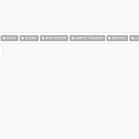
ROAD
SCENE
MAP EDITOR
SIMPLE TRAINER
MENYOO
CO