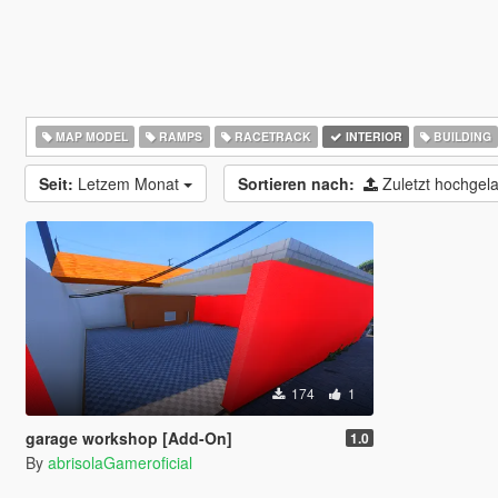
MAP MODEL
RAMPS
RACETRACK
INTERIOR
BUILDING
Seit:
Letzem Monat
Sortieren nach:
Zuletzt hochge
174
1
garage workshop [Add-On]
1.0
By
abrisolaGameroficial