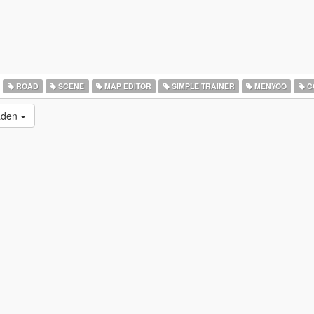
ROAD
SCENE
MAP EDITOR
SIMPLE TRAINER
MENYOO
C
laden