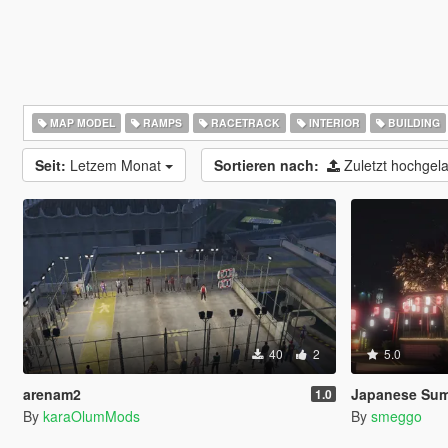
MAP MODEL
RAMPS
RACETRACK
INTERIOR
BUILDING
Seit:
Letzem Monat
Sortieren nach:
Zuletzt hochge
40
2
5.0
arenam2
Japanese Summer
1.0
By
karaOlumMods
By
smeggo