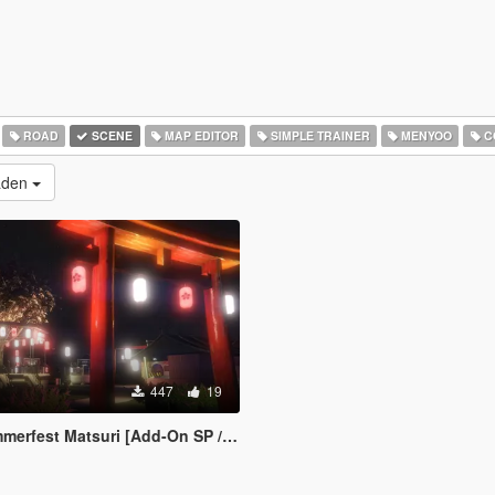
ROAD
SCENE
MAP EDITOR
SIMPLE TRAINER
MENYOO
C
laden
447
19
fest Matsuri [Add-On SP / FiveM]