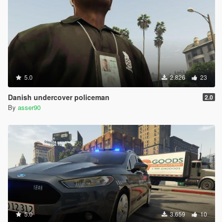
5.0
2.826
23
Danish undercover policeman
2.0
By
asser90
5.0
3.659
10