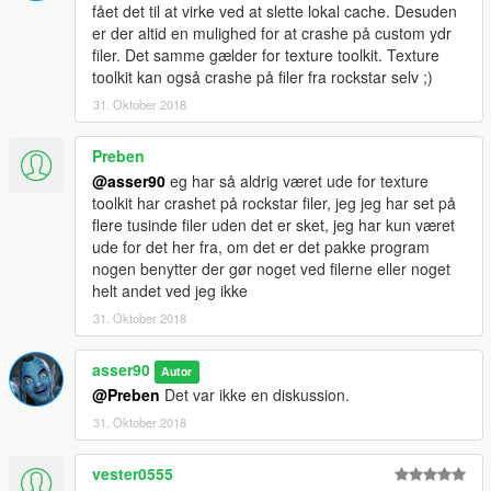
fået det til at virke ved at slette lokal cache. Desuden
er der altid en mulighed for at crashe på custom ydr
filer. Det samme gælder for texture toolkit. Texture
toolkit kan også crashe på filer fra rockstar selv ;)
31. Oktober 2018
Preben
@asser90
eg har så aldrig været ude for texture
toolkit har crashet på rockstar filer, jeg jeg har set på
flere tusinde filer uden det er sket, jeg har kun været
ude for det her fra, om det er det pakke program
nogen benytter der gør noget ved filerne eller noget
helt andet ved jeg ikke
31. Oktober 2018
asser90
Autor
@Preben
Det var ikke en diskussion.
31. Oktober 2018
vester0555