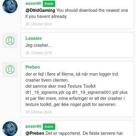
asser90
Autor
@D9idGaming
You should download the newest one
if you havent allready.
26. Oktober 2018
Laaaate
Jeg crasher...
28. Oktober 2018
Preben
der er fejl i flere af filerne, så når man logger ind
crasher fivem clienten.
det samme sker med Texture Toolkit
dt1_19_signems.ydr og dt1_19_signems001.ydr plus
et par filer mere, mine erfaringer er alt der crasher i
texture toolkit, gør ikke noget godt for serveren.
30. Oktober 2018
asser90
Autor
@Preben
Det er rapporteret. De fleste servere har