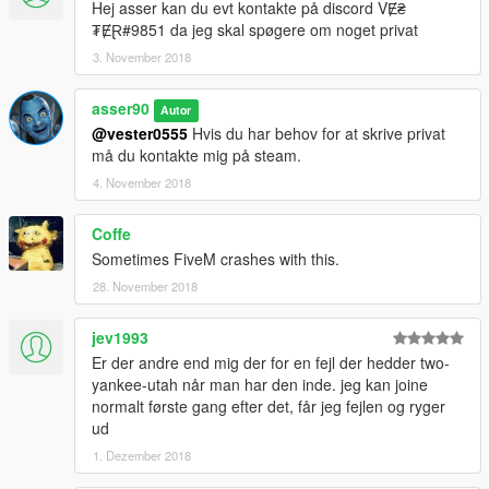
Hej asser kan du evt kontakte på discord VɆ₴
₮ɆⱤ#9851 da jeg skal spøgere om noget privat
3. November 2018
asser90
Autor
@vester0555
Hvis du har behov for at skrive privat
må du kontakte mig på steam.
4. November 2018
Coffe
Sometimes FiveM crashes with this.
28. November 2018
jev1993
Er der andre end mig der for en fejl der hedder two-
yankee-utah når man har den inde. jeg kan joine
normalt første gang efter det, får jeg fejlen og ryger
ud
1. Dezember 2018