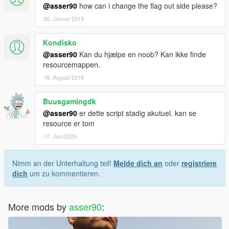
@asser90
how can i change the flag out side please?
30. Januar 2019
Kondisko
@asser90
Kan du hjælpe en noob? Kan ikke finde
resourcemappen.
18. August 2019
Buusgamingdk
@asser90
er dette script stadig akutuel. kan se
resource er tom
17. Juni 2025
Nimm an der Unterhaltung teil!
Melde dich an
oder
registriere
dich
um zu kommentieren.
More mods by
asser90
: