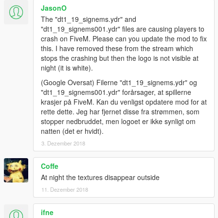
JasonO
The "dt1_19_signems.ydr" and
"dt1_19_signems001.ydr" files are causing players to
crash on FiveM. Please can you update the mod to fix
this. I have removed these from the stream which
stops the crashing but then the logo is not visible at
night (it is white).
(Google Oversat) Filerne "dt1_19_signems.ydr" og
"dt1_19_signems001.ydr" forårsager, at spillerne
krasjer på FiveM. Kan du venligst opdatere mod for at
rette dette. Jeg har fjernet disse fra strømmen, som
stopper nedbruddet, men logoet er ikke synligt om
natten (det er hvidt).
3. Dezember 2018
Coffe
At night the textures disappear outside
11. Dezember 2018
ifne