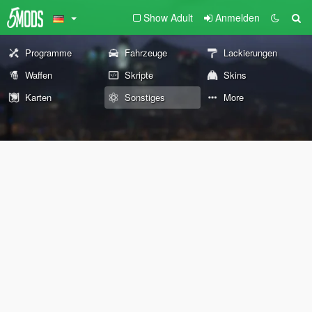
Show Adult
Anmelden
Programme
Fahrzeuge
Lackierungen
Waffen
Skripte
Skins
Karten
Sonstiges
More