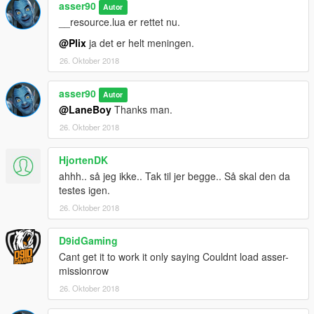
asser90
Autor
__resource.lua er rettet nu.
@Plix
ja det er helt meningen.
26. Oktober 2018
asser90
Autor
@LaneBoy
Thanks man.
26. Oktober 2018
HjortenDK
ahhh.. så jeg ikke.. Tak til jer begge.. Så skal den da
testes igen.
26. Oktober 2018
D9idGaming
Cant get it to work it only saying Couldnt load asser-
missionrow
26. Oktober 2018