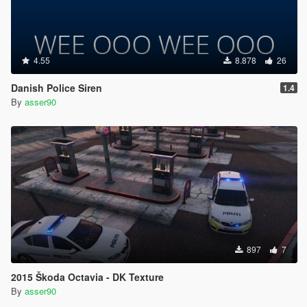
4.55
8.878
26
Danish Police Siren
1.4
By
asser90
897
7
2015 Škoda Octavia - DK Texture
By
asser90