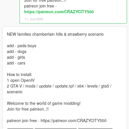
patreon join free -
https://patreon.com/CRAZYCITY500
11. Juni 2026
NEW families chamberlain hills & strawberry scenario
add - peds boys
add - dogs
add - girls
add - cars
How to install:
1 open OpenIV
2 GTA V / mods / update / update.rpf / x64 / levels / gta5 /
scenario
Welcome to the world of game modding!
Join for free patreon..!!
patreon join free - https://patreon.com/CRAZYCITY500