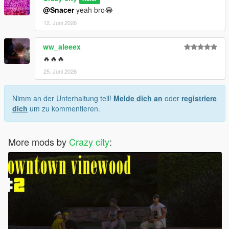
@Snacer
yeah bro😂
12. Juni 2026
ww_aleeex
🔥🔥🔥
25. Juni 2026
Nimm an der Unterhaltung teil!
Melde dich an
oder
registriere
dich
um zu kommentieren.
More mods by
Crazy city
: