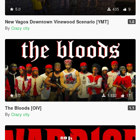
5.0
435
9
New Vagos Downtown Vinewood Scenario [YMT]
1.0
By
Crazy city
5.0
1.132
17
The Bloods [OIV]
1.1
By
Crazy city