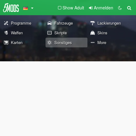
Show Adult
Anmelden
Programme
Fahrzeuge
Lackierungen
Waffen
Skripte
Skins
Karten
Sonstiges
More