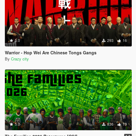
5.0
293
16
Warrior - Hop Wei Are Chinese Tongs Gangs
By
Crazy city
5.0
836
19