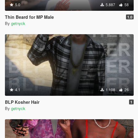
5.0
5.887
58
Thin Beard for MP Male
1.0
By
getnyck
4.1
1.108
26
BLP Kosher Hair
1
By
getnyck