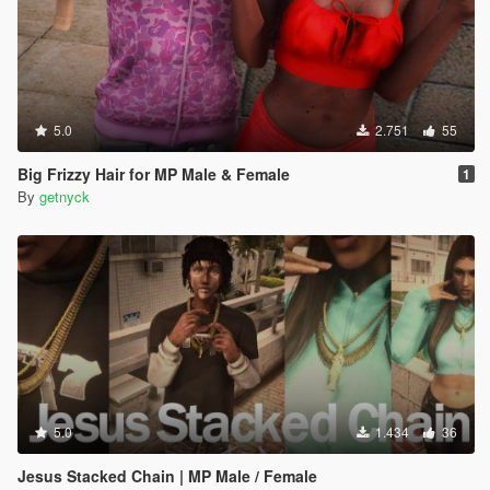
5.0
2.751
55
Big Frizzy Hair for MP Male & Female
1
By
getnyck
5.0
1.434
36
Jesus Stacked Chain | MP Male / Female