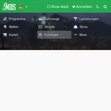
Show Adult
Anmelden
Programme
Fahrzeuge
Lackierungen
Waffen
Skripte
Skins
Karten
Sonstiges
More