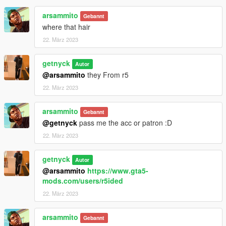
arsammito
Gebannt
where that hair
22. März 2023
getnyck
Autor
@arsammito
they From r5
22. März 2023
arsammito
Gebannt
@getnyck
pass me the acc or patron :D
22. März 2023
getnyck
Autor
@arsammito
https://www.gta5-
mods.com/users/r5ided
22. März 2023
arsammito
Gebannt