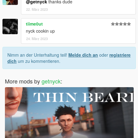
@getnyck
thanks dude
22. März 2023
tiime0ut
nyck cookin up
24. März 2023
Nimm an der Unterhaltung teil!
Melde dich an
oder
registriere
dich
um zu kommentieren.
More mods by
getnyck
: