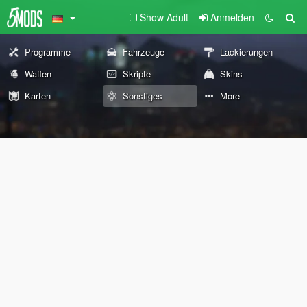
Show Adult
Anmelden
Programme
Fahrzeuge
Lackierungen
Waffen
Skripte
Skins
Karten
Sonstiges
More