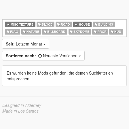
MISC TEXTURE
BLOOD
ROAD
HOUSE
BUILDING
FLAG
NATURE
BILLBOARD
SKYDOME
PROP
HUD
Seit:
Letzem Monat
Sortieren nach:
Neueste Versionen
Es wurden keine Mods gefunden, die deinen Suchkriterien
entsprechen.
Designed in Alderney
Made in Los Santos