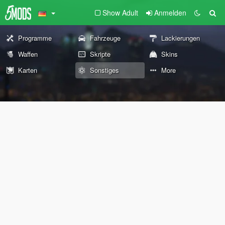
Show Adult
Anmelden
Programme
Fahrzeuge
Lackierungen
Waffen
Skripte
Skins
Karten
Sonstiges
More