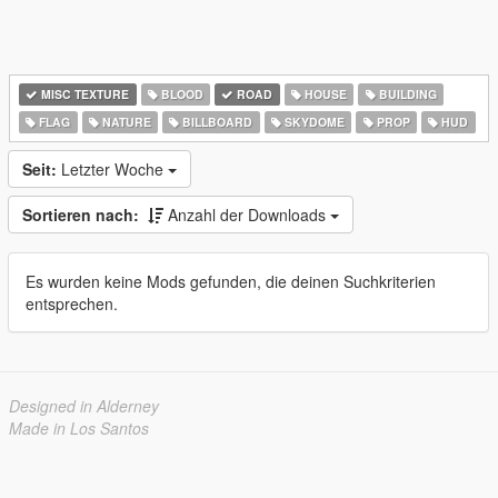
MISC TEXTURE
BLOOD
ROAD
HOUSE
BUILDING
FLAG
NATURE
BILLBOARD
SKYDOME
PROP
HUD
Seit:
Letzter Woche
Sortieren nach:
Anzahl der Downloads
Es wurden keine Mods gefunden, die deinen Suchkriterien
entsprechen.
Designed in Alderney
Made in Los Santos