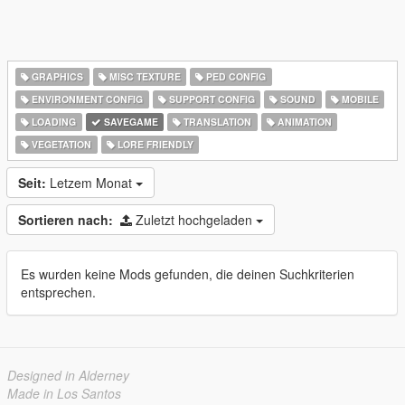
GRAPHICS
MISC TEXTURE
PED CONFIG
ENVIRONMENT CONFIG
SUPPORT CONFIG
SOUND
MOBILE
LOADING
SAVEGAME
TRANSLATION
ANIMATION
VEGETATION
LORE FRIENDLY
Seit:
Letzem Monat
Sortieren nach:
Zuletzt hochgeladen
Es wurden keine Mods gefunden, die deinen Suchkriterien
entsprechen.
Designed in Alderney
Made in Los Santos