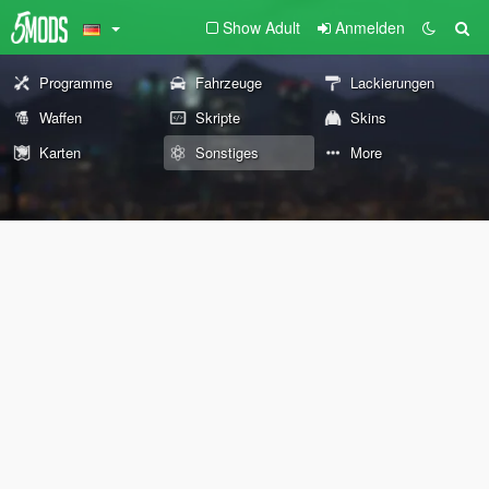
Show Adult
Anmelden
Programme
Fahrzeuge
Lackierungen
Waffen
Skripte
Skins
Karten
Sonstiges
More