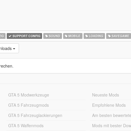
IG
SUPPORT CONFIG
SOUND
MOBILE
LOADING
SAVEGAME
nloads
rechen.
GTA 5 Modwerkzeuge
Neueste Mods
GTA 5 Fahrzeugmods
Empfohlene Mods
GTA 5 Fahrzeuglackierungen
Am besten bewertet
GTA 5 Waffenmods
Mods mit bester Do