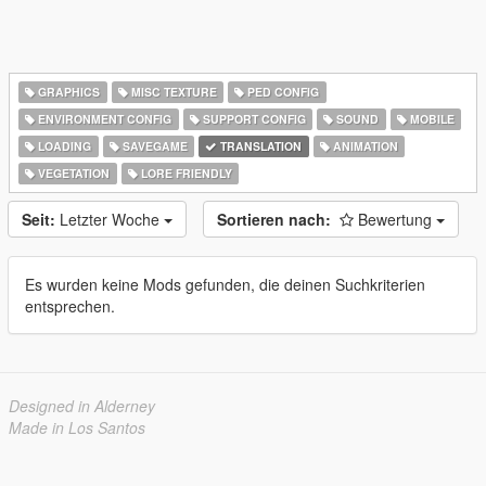
GRAPHICS
MISC TEXTURE
PED CONFIG
ENVIRONMENT CONFIG
SUPPORT CONFIG
SOUND
MOBILE
LOADING
SAVEGAME
TRANSLATION
ANIMATION
VEGETATION
LORE FRIENDLY
Seit:
Letzter Woche
Sortieren nach:
Bewertung
Es wurden keine Mods gefunden, die deinen Suchkriterien
entsprechen.
Designed in Alderney
Made in Los Santos