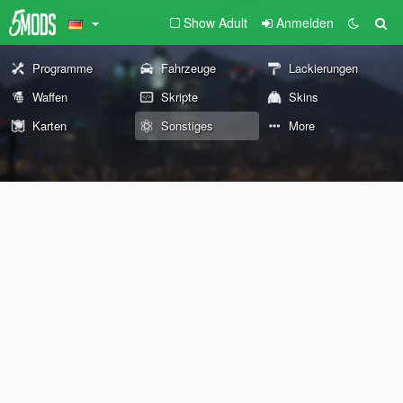
Show Adult
Anmelden
Programme
Fahrzeuge
Lackierungen
Waffen
Skripte
Skins
Karten
Sonstiges
More