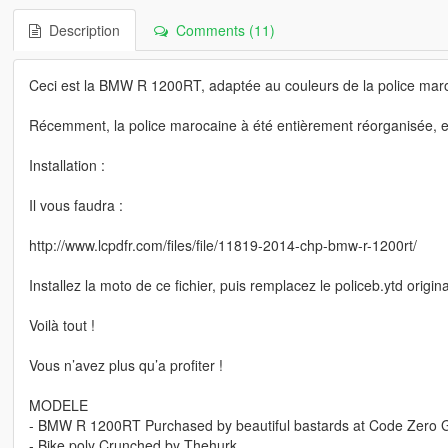
Description
Comments (11)
Ceci est la BMW R 1200RT, adaptée au couleurs de la police mar
Récemment, la police marocaine à été entièrement réorganisée, et l
Installation :
Il vous faudra :
http://www.lcpdfr.com/files/file/11819-2014-chp-bmw-r-1200rt/
Installez la moto de ce fichier, puis remplacez le policeb.ytd origin
Voilà tout !
Vous n’avez plus qu’a profiter !
MODELE
- BMW R 1200RT Purchased by beautiful bastards at Code Zero
- Bike poly Crunched by Thehurk