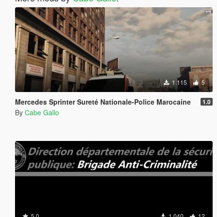
1.115
5
Mercedes Sprinter Sureté Nationale-Police Marocaine
1.0
By
Cabe Gallo
5.0
1.040
12