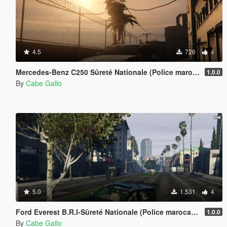
4.5
726
4
Mercedes-Benz C250 Sûreté Nationale (Police marocaine) - Morrocan Police
1.0.0
By
Cabe Gallo
5.0
1.531
4
Ford Everest B.R.I-Sûreté Nationale (Police marocaine)
1.0.0
By
Cabe Gallo