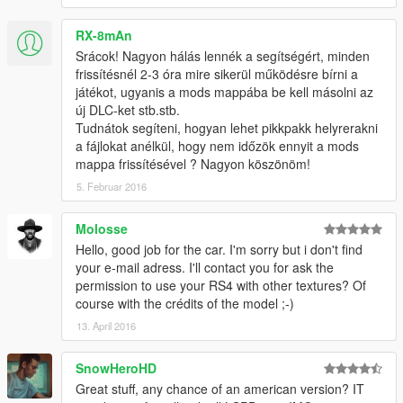
RX-8mAn
Srácok! Nagyon hálás lennék a segítségért, minden
frissítésnél 2-3 óra mire sikerül működésre bírni a
játékot, ugyanis a mods mappába be kell másolni az
új DLC-ket stb.stb.
Tudnátok segíteni, hogyan lehet pikkpakk helyrerakni
a fájlokat anélkül, hogy nem időzök ennyit a mods
mappa frissítésével ? Nagyon köszönöm!
5. Februar 2016
Molosse
Hello, good job for the car. I'm sorry but i don't find
your e-mail adress. I'll contact you for ask the
permission to use your RS4 with other textures? Of
course with the crédits of the model ;-)
13. April 2016
SnowHeroHD
Great stuff, any chance of an american version? IT