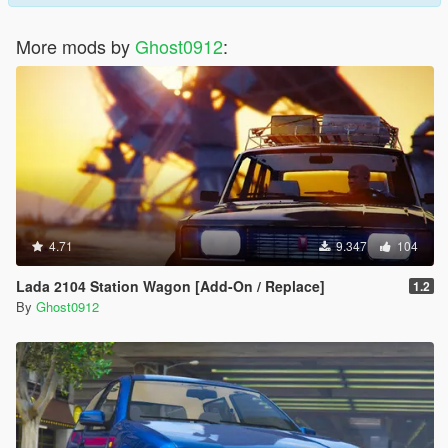
More mods by
Ghost0912
:
4.71
9.347
104
Lada 2104 Station Wagon [Add-On / Replace]
1.2
By
Ghost0912