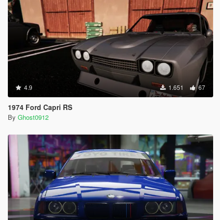
4.9
1.651
67
1974 Ford Capri RS
By
Ghost0912