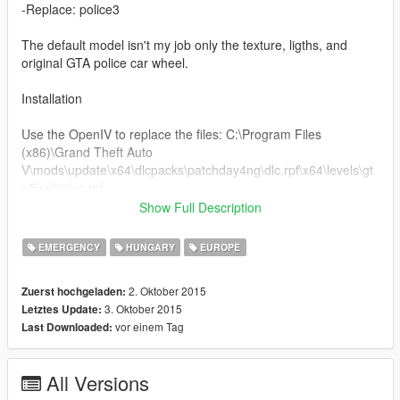
-Replace: police3
The default model isn't my job only the texture, ligths, and
original GTA police car wheel.
Installation
Use the OpenIV to replace the files: C:\Program Files
(x86)\Grand Theft Auto
V\mods\update\x64\dlcpacks\patchday4ng\dlc.rpf\x64\levels\gt
a5\vehicles.rpf
Show Full Description
Sorry for my English.
EMERGENCY
HUNGARY
EUROPE
2. Oktober 2015
Zuerst hochgeladen:
3. Oktober 2015
Letztes Update:
vor einem Tag
Last Downloaded:
All Versions