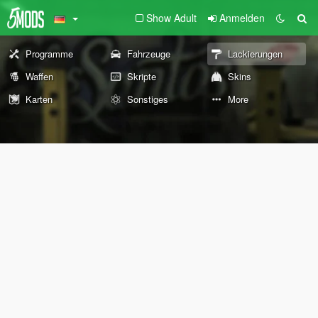
Show Adult
Anmelden
Programme
Fahrzeuge
Lackierungen
Waffen
Skripte
Skins
Karten
Sonstiges
More