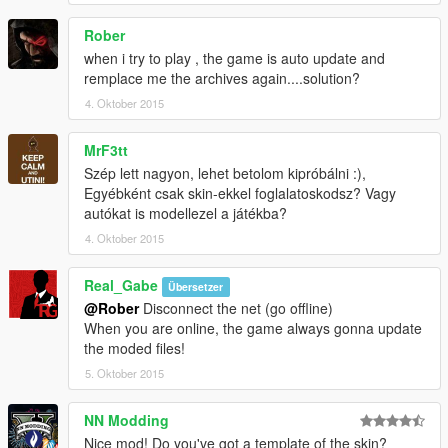
Rober
when i try to play , the game is auto update and
remplace me the archives again....solution?
4. Oktober 2015
MrF3tt
Szép lett nagyon, lehet betolom kipróbálni :),
Egyébként csak skin-ekkel foglalatoskodsz? Vagy
autókat is modellezel a játékba?
4. Oktober 2015
Real_Gabe
Übersetzer
@Rober
Disconnect the net (go offline)
When you are online, the game always gonna update
the moded files!
5. Oktober 2015
NN Modding
Nice mod! Do you've got a template of the skin?