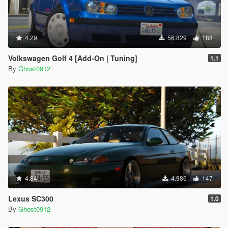
4.29
56.829
188
Volkswagen Golf 4 [Add-On | Tuning]
1.1
By
Ghost0912
4.84
4.986
147
Lexus SC300
1.0
By
Ghost0912