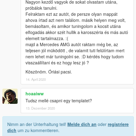
Nagyon kezdő vagyok de sokat olvastam utána,
próbálok tanulni.
Felraktam ezt az autót, de persze olyan mappát
ahova írtad azt nem találom. másik helyen meg volt,
bemásoltam, és amikor tuningolom a kocsit utána
elfogadás akkor szét hullik a karosszéria és más autó
elemeit tartalmazza. :(
majd a Mercedes AMG autót raktam még be, az
teljesen jól müködött , de valamit tuti felülírtam mert
nem lehet már tuningolni se. :D kérdés hogy tudom
visszaállítani és ez hogy lesz jó ?
Köszönöm. Óriási pacsi.
14. April 2020
hoaaiww
Tudsz mellé csapni egy templatet?
13. Dezember 2020
Nimm an der Unterhaltung teil!
Melde dich an
oder
registriere
dich
um zu kommentieren.