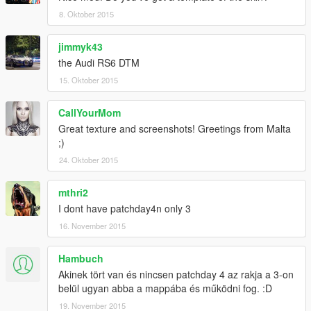
8. Oktober 2015
jimmyk43
the Audi RS6 DTM
15. Oktober 2015
CallYourMom
Great texture and screenshots! Greetings from Malta
;)
24. Oktober 2015
mthri2
I dont have patchday4n only 3
16. November 2015
Hambuch
Akinek tört van és nincsen patchday 4 az rakja a 3-on
belül ugyan abba a mappába és működni fog. :D
19. November 2015