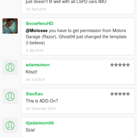
just doesn't fit well with all LSPD cars IMO
18. April 2016
SnowHeroHD
@Molosse
you have to get permission from Motors
Garage (Razor), Ghost09 just changed the template
(I believe)
5. Mai 2016
adamsimon
Köszi!
24. Juli 2018
XiaoKao
This is ADD-On?
26. Dezember 2019
djadamson89
Szia!