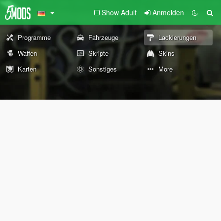
Show Adult
Anmelden
Programme
Fahrzeuge
Lackierungen
Waffen
Skripte
Skins
Karten
Sonstiges
More