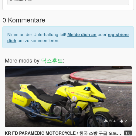
0 Kommentare
Nimm an der Unterhaltung teil!
Melde dich an
oder
registriere
dich
um zu kommentieren.
More mods by
닥스훈트
:
504
2
KR FD PARAMEDIC MOTORCYCLE / 한국 소방 구급 오토바이
1.0