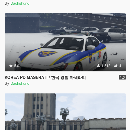
By
Dachshund
5.0
1.513
4
KOREA PD MASERATI / 한국 경찰 마세라티
1.0
By
Dachshund