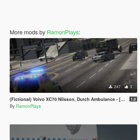
More mods by
RamonPlays
:
247
3
(Fictional) Volvo XC70 Nilsson, Dutch Ambulance - [Skin | ELS]
1.0
By
RamonPlays