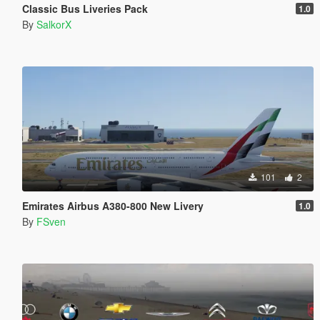
Classic Bus Liveries Pack
1.0
By
SalkorX
101
2
Emirates Airbus A380-800 New Livery
1.0
By
FSven