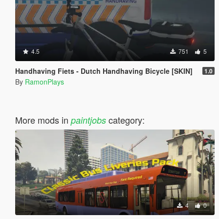
4.5
751
5
Handhaving Fiets - Dutch Handhaving Bicycle [SKIN]
1.0
By
RamonPlays
More mods in
category:
paintjobs
4
0