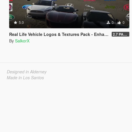
5.0
0
0
Real Life Vehicle Logos & Textures Pack - Enhanced
2.7 PART 4
By
SalkorX
Designed in Alderney
Made in Los Santos