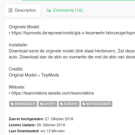
Description
Comments (16)
Originele Model:
• https://topmods.de/wpnew/mods/gta-v-feuerwehr-fahrzeuge/topm
Installatie:
Download eerst de orginele model (link staat hierboven). Zet deze 
auto. Download dan de skin en overwrite die met de skin van deze
Credits:
Original Model = TopMods
Website:
• https://teamnlskins.wixsite.com/teamnlskins
EMERGENCY
LIVERY
EUROPE
NETHERLANDS
27. Oktober 2018
Zuerst hochgeladen:
29. Oktober 2018
Letztes Update:
vor 13 Minuten
Last Downloaded: