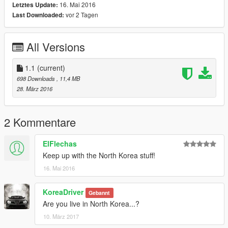
16. Mai 2016
Letztes Update:
vor 2 Tagen
Last Downloaded:
All Versions
1.1
(current)
698 Downloads
, 11,4 MB
28. März 2016
2 Kommentare
ElFlechas
Keep up with the North Korea stuff!
16. Mai 2016
KoreaDriver
Gebannt
Are you live in North Korea...?
10. März 2017