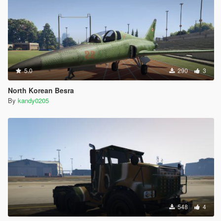
5.0
290
3
North Korean Besra
By
kandy0205
548
4