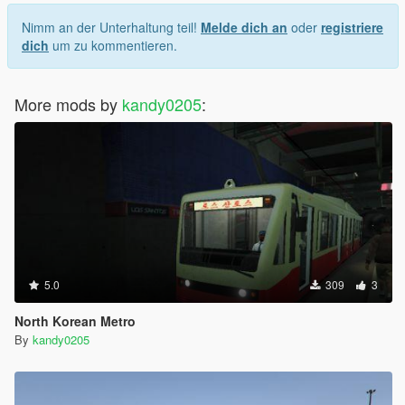
Nimm an der Unterhaltung teil!
Melde dich an
oder
registriere
dich
um zu kommentieren.
More mods by
kandy0205
:
5.0
309
3
North Korean Metro
By
kandy0205