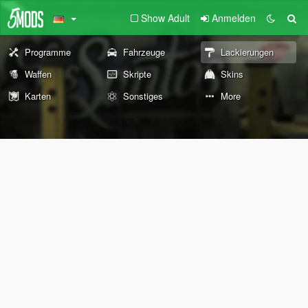
Show Adult
Anmelden
Programme
Fahrzeuge
Lackierungen
Waffen
Skripte
Skins
Karten
Sonstiges
More