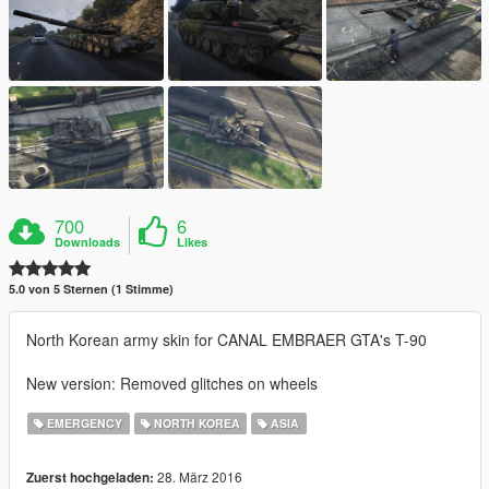
700
6
Downloads
Likes
5.0 von 5 Sternen (1 Stimme)
North Korean army skin for CANAL EMBRAER GTA's T-90
New version: Removed glitches on wheels
EMERGENCY
NORTH KOREA
ASIA
28. März 2016
Zuerst hochgeladen: