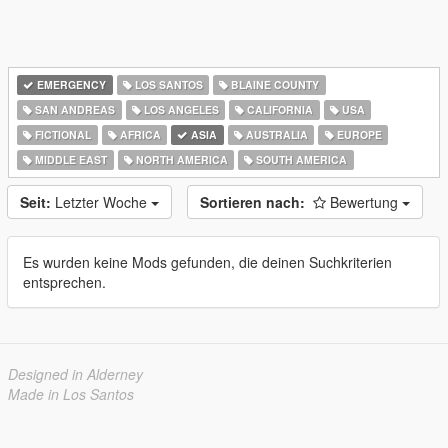
EMERGENCY
LOS SANTOS
BLAINE COUNTY
SAN ANDREAS
LOS ANGELES
CALIFORNIA
USA
FICTIONAL
AFRICA
ASIA
AUSTRALIA
EUROPE
MIDDLE EAST
NORTH AMERICA
SOUTH AMERICA
Seit:
Letzter Woche
Sortieren nach:
Bewertung
Es wurden keine Mods gefunden, die deinen Suchkriterien
entsprechen.
Designed in Alderney
Made in Los Santos