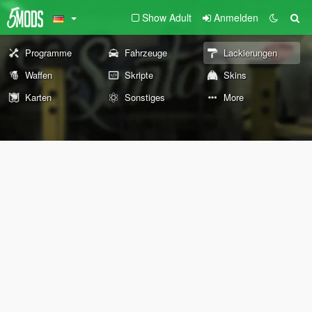
Show Adult
Anmelden
Programme
Fahrzeuge
Lackierungen
Waffen
Skripte
Skins
Karten
Sonstiges
More