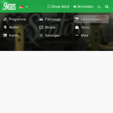
Show Adult
Anmelden
Programme
Fahrzeuge
Lackierungen
Waffen
Skripte
Skins
Karten
Sonstiges
More