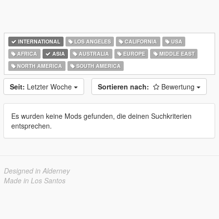
INTERNATIONAL
LOS ANGELES
CALIFORNIA
USA
AFRICA
ASIA
AUSTRALIA
EUROPE
MIDDLE EAST
NORTH AMERICA
SOUTH AMERICA
Seit:
Letzter Woche
Sortieren nach:
Bewertung
Es wurden keine Mods gefunden, die deinen Suchkriterien
entsprechen.
Designed in Alderney
Made in Los Santos