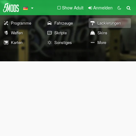
Show Adult
Anmelden
Programme
Fahrzeuge
Lackierungen
Waffen
Skripte
Skins
Karten
Sonstiges
More