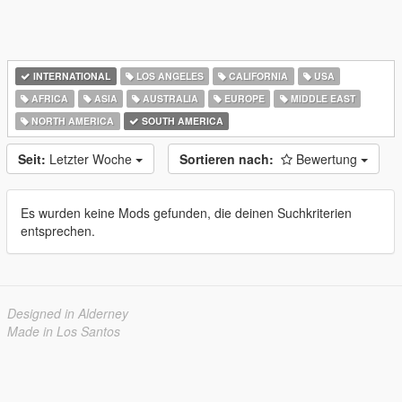
INTERNATIONAL
LOS ANGELES
CALIFORNIA
USA
AFRICA
ASIA
AUSTRALIA
EUROPE
MIDDLE EAST
NORTH AMERICA
SOUTH AMERICA
Seit:
Letzter Woche
Sortieren nach:
Bewertung
Es wurden keine Mods gefunden, die deinen Suchkriterien
entsprechen.
Designed in Alderney
Made in Los Santos