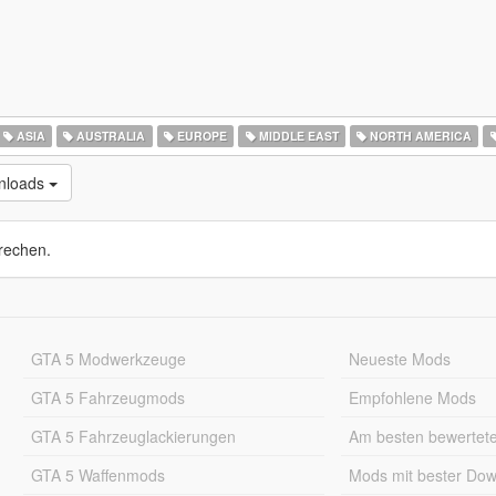
ASIA
AUSTRALIA
EUROPE
MIDDLE EAST
NORTH AMERICA
nloads
rechen.
GTA 5 Modwerkzeuge
Neueste Mods
GTA 5 Fahrzeugmods
Empfohlene Mods
GTA 5 Fahrzeuglackierungen
Am besten bewertet
GTA 5 Waffenmods
Mods mit bester Do